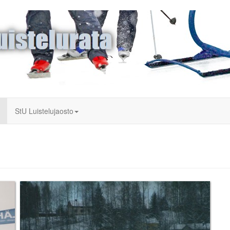
StU Luistelujaosto