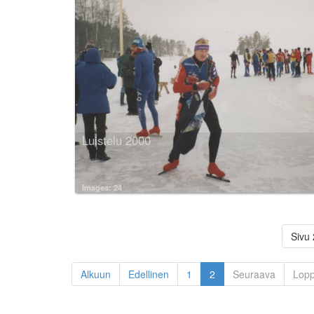
Luistelu 2000
Images: 24
Sivu 
Alkuun
Edellinen
1
2
Seuraava
Lop