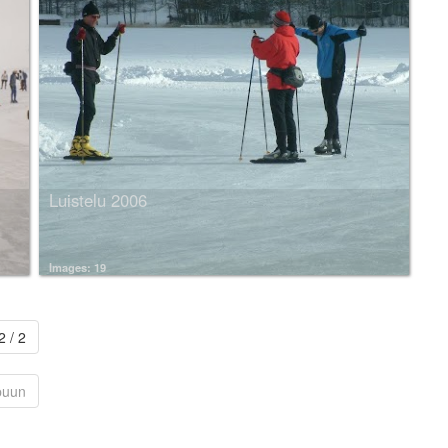
Luistelu 2006
Images: 19
2 / 2
puun